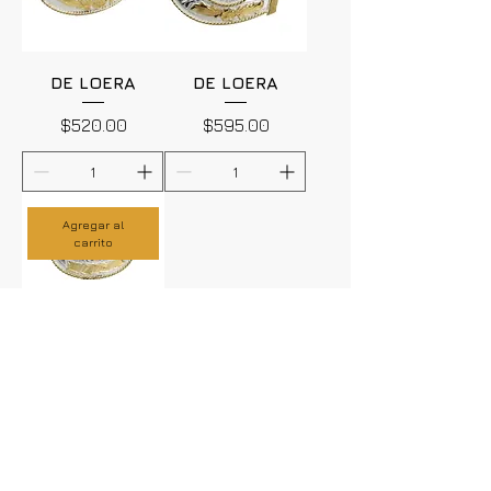
DE LOERA
DE LOERA
Precio
Precio
$520.00
$595.00
Agregar al
carrito
DE LOERA -
NIÑO
Precio
$290.00