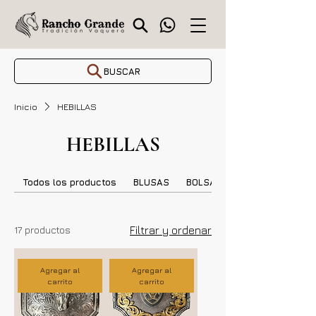
BUSCAR
Inicio
HEBILLAS
HEBILLAS
Todos los productos
BLUSAS
BOLSAS DAMA
17 productos
Filtrar y ordenar
Agregar al
Agregar al
carrito
carrito