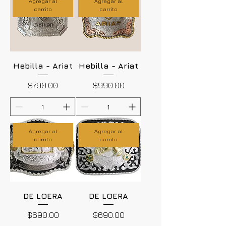
Agregar al
Agregar al
carrito
carrito
Hebilla - Ariat
Hebilla - Ariat
Precio
Precio
$790.00
$990.00
Agregar al
Agregar al
carrito
carrito
DE LOERA
DE LOERA
Precio
Precio
$690.00
$690.00