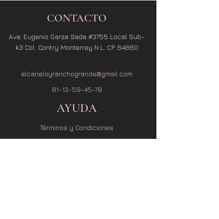
CONTACTO
Ave. Eugenio Garza Sada #3755 Local Sub-
k3 Col. Contry Monterrey N.L. CP. 64860
elcaneloyranchogrande@gmail.com
81-13-59-45-78
AYUDA
Términos y Condiciones
Política de Privacidad
Política de Envío
Política de Cambio y Devolución
SUSCRÍBETE