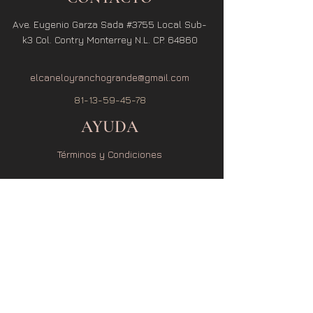
Ave. Eugenio Garza Sada #3755 Local Sub-
k3 Col. Contry Monterrey N.L. CP. 64860
elcaneloyranchogrande@gmail.com
81-13-59-45-78
AYUDA
Términos y Condiciones
Política de Privacidad
Política de Envío
Política de Cambio y Devolución
SUSCRÍBETE
Recibe noticias y promociones exclusivas