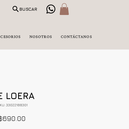
BUSCAR
CESORIOS
NOSOTROS
CONTÁCTANOS
E LOERA
KU: 33022188301
Precio
$690.00