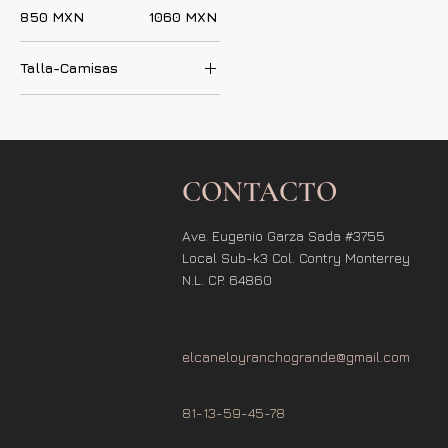
850 MXN
1060 MXN
Talla-Camisas
2XL
CH
G
M
CONTACTO
XL
Ave. Eugenio Garza Sada #3755
Local Sub-k3 Col. Contry Monterrey
N.L. CP. 64860
elcaneloyranchogrande@gmail.com
81-13-59-45-78