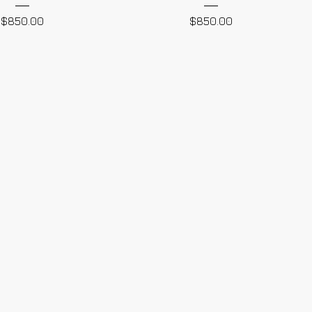
Precio
Precio
$850.00
$850.00