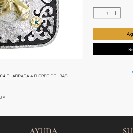
Agr
Re
304 CUADRADA 4 FLORES FIGURAS
ATA
AYUDA
SU