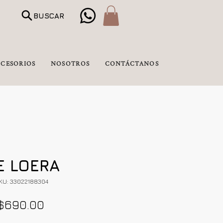
BUSCAR
CESORIOS
NOSOTROS
CONTÁCTANOS
E LOERA
KU: 33022188304
Precio
$690.00