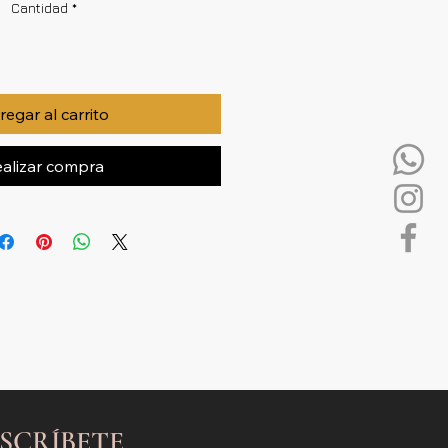
Cantidad
*
egar al carrito
alizar compra
SCRÍBETE