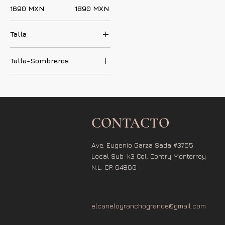
1690 MXN
1890 MXN
Talla
54
Talla-Sombreros
55
56
54
57
55
58
56
59
57
CONTACTO
60
58
59
Ave. Eugenio Garza Sada #3755
60
Local Sub-k3 Col. Contry Monterrey
N.L. CP. 64860
elcaneloyranchogrande@gmail.com