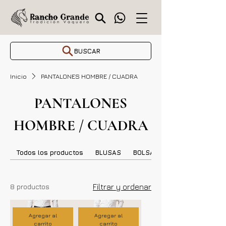
BUSCAR
Inicio
PANTALONES HOMBRE / CUADRA
PANTALONES
HOMBRE / CUADRA
Todos los productos
BLUSAS
BOLSAS DAMA
8 productos
Filtrar y ordenar
Agregar al
Agregar al
carrito
carrito