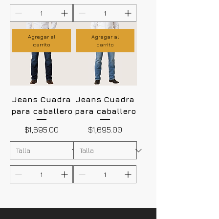
Agregar al
Agregar al
carrito
carrito
Jeans Cuadra
Jeans Cuadra
para caballero
para caballero
Precio
Precio
$1,695.00
$1,695.00