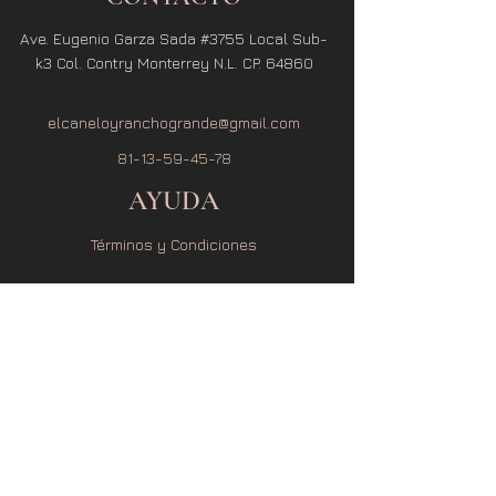
Ave. Eugenio Garza Sada #3755 Local Sub-
k3 Col. Contry Monterrey N.L. CP. 64860
elcaneloyranchogrande@gmail.com
81-13-59-45-78
AYUDA
Términos y Condiciones
Política de Privacidad
Política de Envío
Política de Cambio y Devolución
SUSCRÍBETE
Recibe noticias y promociones exclusivas