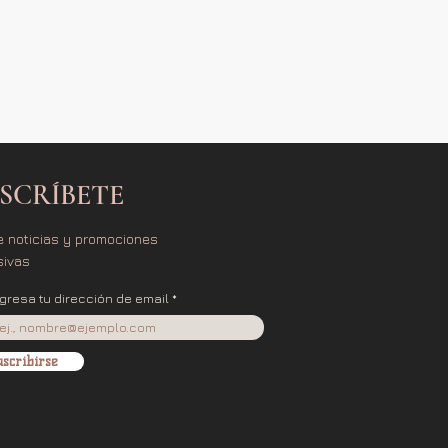
SCRÍBETE
e noticias y promociones
sivas
ngresa tu dirección de email
scribirse