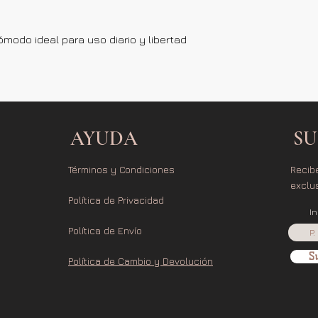
modo ideal para uso diario y libertad
AYUDA
SU
Términos y Condiciones
Recib
exclu
Política de Privacidad
I
Política de Envío
Su
Política de Cambio y Devolución