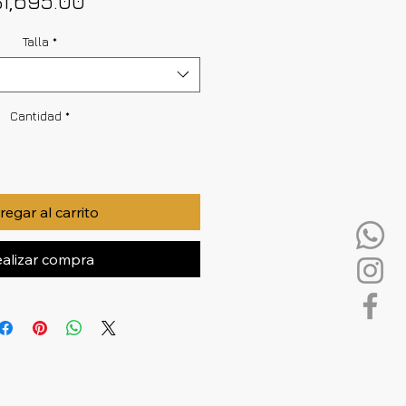
$1,695.00
Talla
*
Cantidad
*
egar al carrito
alizar compra