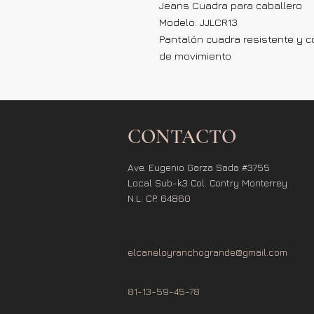
Jeans Cuadra para caballero
Modelo: JJLCR13
Pantalón cuadra resistente y có
de movimiento
CONTACTO
Ave. Eugenio Garza Sada #3755
Local Sub-k3 Col. Contry Monterrey
N.L. CP. 64860
elcaneloyranchogrande@gmail.com
81-13-59-45-78