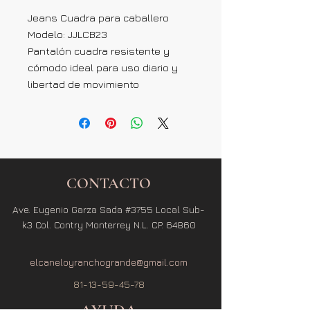
Jeans Cuadra para caballero
Modelo: JJLCB23
Pantalón cuadra resistente y
cómodo ideal para uso diario y
libertad de movimiento
CONTACTO
Ave. Eugenio Garza Sada #3755 Local Sub-
k3 Col. Contry Monterrey N.L. CP. 64860
elcaneloyranchogrande@gmail.com
81-13-59-45-78