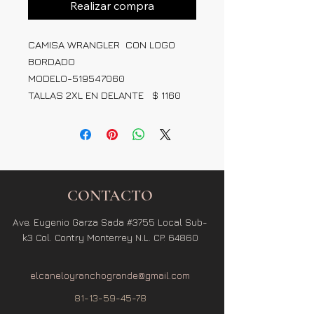
Realizar compra
CAMISA WRANGLER CON LOGO
BORDADO
MODELO-519547060
TALLAS 2XL EN DELANTE $ 1160
CONTACTO
Ave. Eugenio Garza Sada #3755 Local Sub-
k3 Col. Contry Monterrey N.L. CP. 64860
elcaneloyranchogrande@gmail.com
81-13-59-45-78