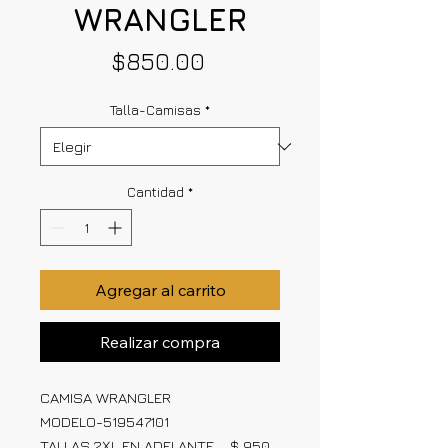
WRANGLER
Precio
$850.00
Talla-Camisas
*
Cantidad
*
Agregar al carrito
Realizar compra
CAMISA WRANGLER
MODELO-519547101
TALLAS 2XL EN ADELANTE $ 950