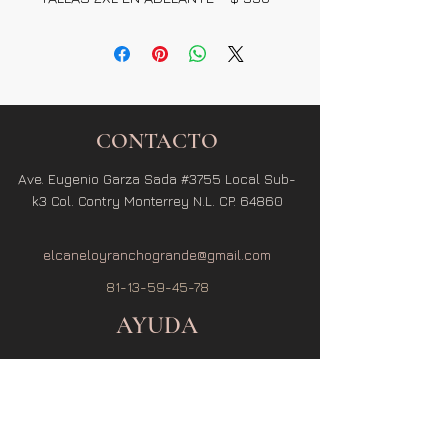
CONTACTO
Ave. Eugenio Garza Sada #3755 Local Sub-
k3 Col. Contry Monterrey N.L. CP. 64860
elcaneloyranchogrande@gmail.com
81-13-59-45-78
AYUDA
Términos y Condiciones
Política de Privacidad