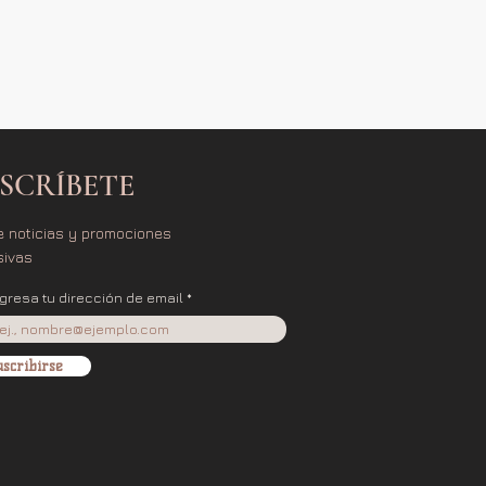
SCRÍBETE
e noticias y promociones
sivas
ngresa tu dirección de email
scribirse