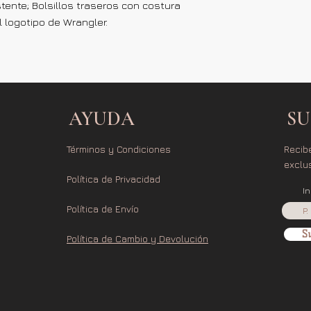
tente; Bolsillos traseros con costura
 logotipo de Wrangler.
AYUDA
SU
Términos y Condiciones
Recib
exclu
Política de Privacidad
I
Política de Envío
Su
Política de Cambio y Devolución