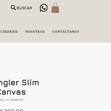
BUSCAR
CESORIOS
NOSOTROS
CONTÁCTANOS
gler Slim
Canvas
SKU: M-112361474
Precio