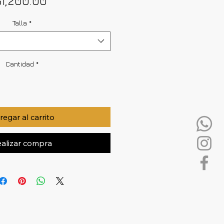
$1,200.00
Talla
*
Cantidad
*
egar al carrito
alizar compra