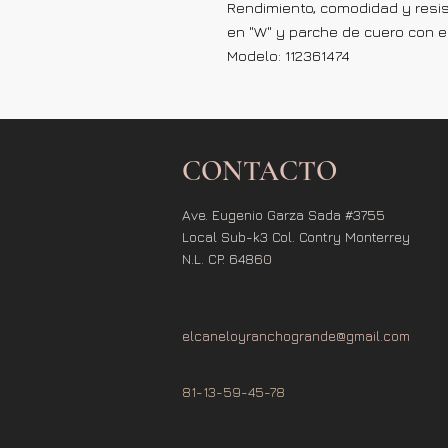
Rendimiento, comodidad y resis
en "W" y parche de cuero con el
Modelo: 112361474
CONTACTO
Ave. Eugenio Garza Sada #3755
Local Sub-k3 Col. Contry Monterrey
N.L. CP. 64860
elcaneloyranchogrande@gmail.com
81-13-59-45-78