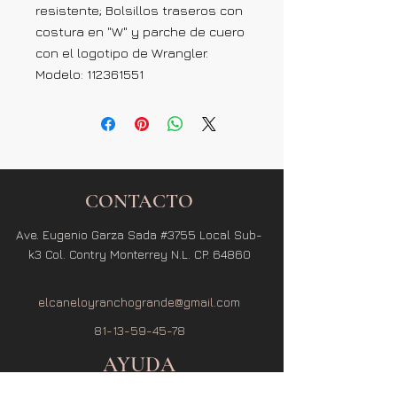
resistente; Bolsillos traseros con
costura en "W" y parche de cuero
con el logotipo de Wrangler.
Modelo: 112361551
CONTACTO
Ave. Eugenio Garza Sada #3755 Local Sub-
k3 Col. Contry Monterrey N.L. CP. 64860
elcaneloyranchogrande@gmail.com
81-13-59-45-78
AYUDA