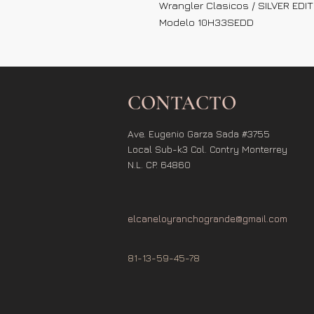
Wrangler Clasicos / SILVER EDI
Modelo 10H33SEDD
CONTACTO
Ave. Eugenio Garza Sada #3755
Local Sub-k3 Col. Contry Monterrey
N.L. CP. 64860
elcaneloyranchogrande@gmail.com
81-13-59-45-78