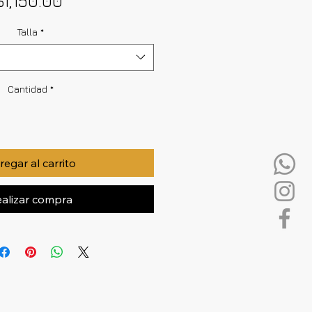
$1,150.00
Talla
*
Cantidad
*
egar al carrito
alizar compra