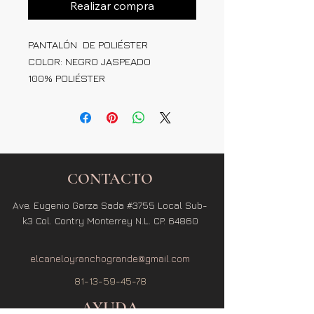
Realizar compra
PANTALÓN DE POLIÉSTER
COLOR: NEGRO JASPEADO
100% POLIÉSTER
CONTACTO
Ave. Eugenio Garza Sada #3755 Local Sub-
k3 Col. Contry Monterrey N.L. CP. 64860
elcaneloyranchogrande@gmail.com
81-13-59-45-78
AYUDA