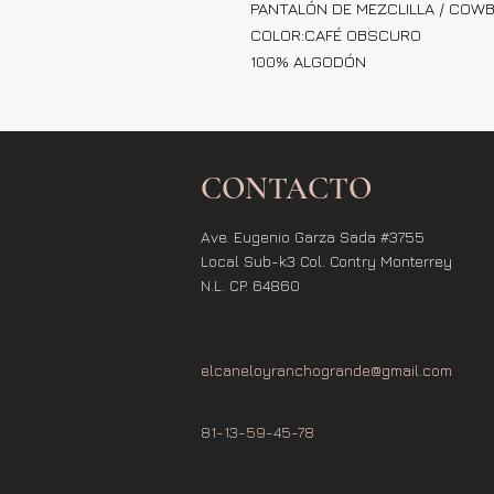
PANTALÓN DE MEZCLILLA / COWBO
COLOR:CAFÉ OBSCURO
100% ALGODÓN
CONTACTO
Ave. Eugenio Garza Sada #3755
Local Sub-k3 Col. Contry Monterrey
N.L. CP. 64860
elcaneloyranchogrande@gmail.com
81-13-59-45-78