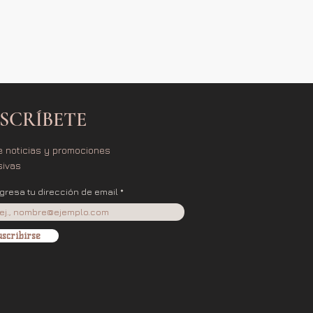
SCRÍBETE
e noticias y promociones
sivas
ngresa tu dirección de email
scribirse