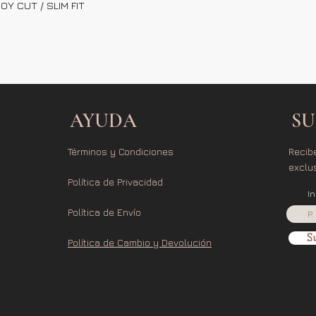
Y CUT / SLIM FIT
AYUDA
SU
Términos y Condiciones
Recib
exclu
Política de Privacidad
I
Política de Envío
Su
Política de Cambio y Devolución