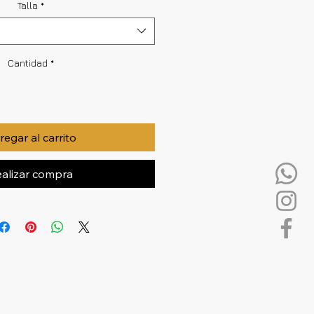
Talla
*
Cantidad
*
egar al carrito
alizar compra