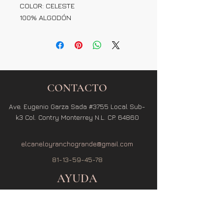
COLOR: CELESTE
100% ALGODÓN
CONTACTO
Ave. Eugenio Garza Sada #3755 Local Sub-
k3 Col. Contry Monterrey N.L. CP. 64860
elcaneloyranchogrande@gmail.com
81-13-59-45-78
AYUDA
Términos y Condiciones
Política de Privacidad