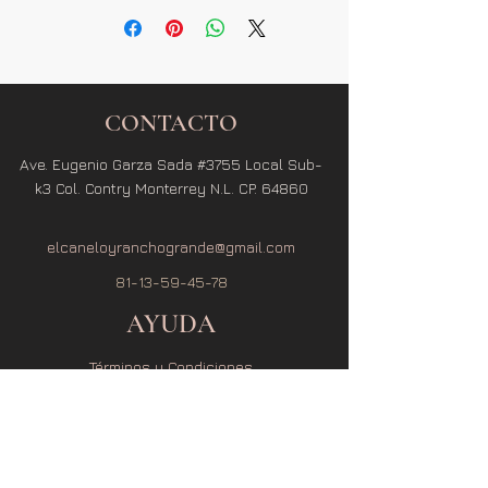
CONTACTO
Ave. Eugenio Garza Sada #3755 Local Sub-
k3 Col. Contry Monterrey N.L. CP. 64860
elcaneloyranchogrande@gmail.com
81-13-59-45-78
AYUDA
Términos y Condiciones
Política de Privacidad
Política de Envío