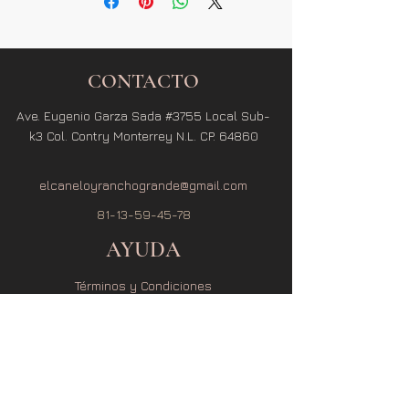
CONTACTO
Ave. Eugenio Garza Sada #3755 Local Sub-
k3 Col. Contry Monterrey N.L. CP. 64860
elcaneloyranchogrande@gmail.com
81-13-59-45-78
AYUDA
Términos y Condiciones
Política de Privacidad
Política de Envío
Política de Cambio y Devolución