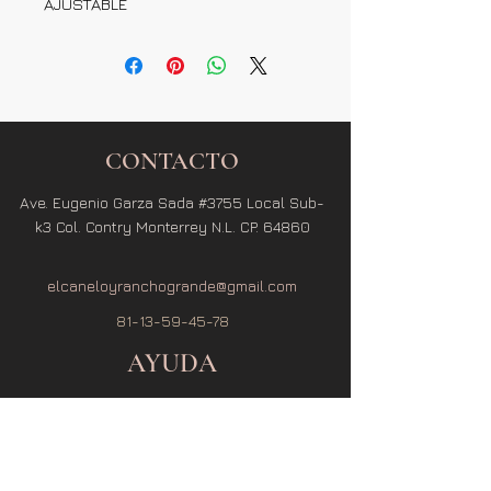
AJUSTABLE
CONTACTO
Ave. Eugenio Garza Sada #3755 Local Sub-
k3 Col. Contry Monterrey N.L. CP. 64860
elcaneloyranchogrande@gmail.com
81-13-59-45-78
AYUDA
Términos y Condiciones
Política de Privacidad