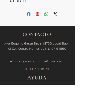
AJUSTABLE
CONTACTO
Ave. Eugenio Garza Sada #3755 Local Sub-
k3 Col. Contry Monterrey N.L. CP. 64860
elcaneloyranchogrande@gmail.com
81-13-59-45-78
AYUDA
Términos y Condiciones
Política de Privacidad