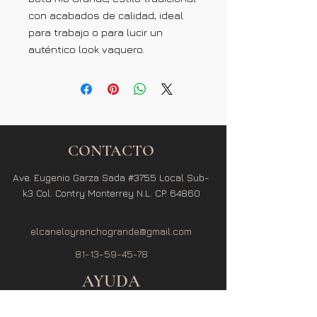
con acabados de calidad, ideal
para trabajo o para lucir un
auténtico look vaquero.
CONTACTO
Ave. Eugenio Garza Sada #3755 Local Sub-
k3 Col. Contry Monterrey N.L. CP. 64860
elcaneloyranchogrande@gmail.com
81-13-59-45-78
AYUDA
Términos y Condiciones