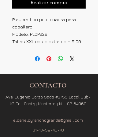
Realizar compra
Playera tipo polo cuadra para
caballero
Modelo: PL0P229
Tallas XXL costo extra de + $100
CONTACTO
Ave. Eugenio Garza Sada #3755 Local Sub-
k3 Col. Contry Monterrey N.L. CP. 64860
elcaneloyranchogrande@gmail.com
81-13-59-45-78