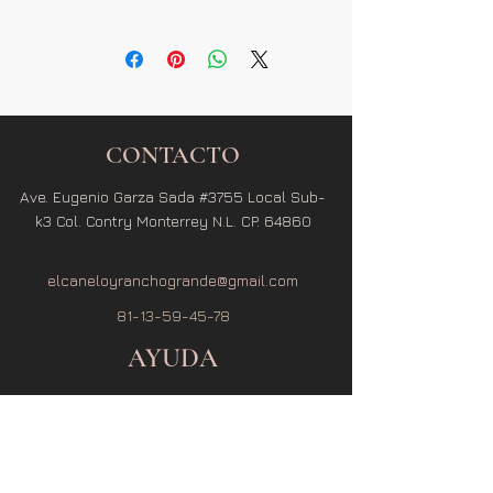
CONTACTO
Ave. Eugenio Garza Sada #3755 Local Sub-
k3 Col. Contry Monterrey N.L. CP. 64860
elcaneloyranchogrande@gmail.com
81-13-59-45-78
AYUDA
Términos y Condiciones
Política de Privacidad