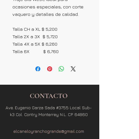
ocasiones especiales, con corte
vaquero y detalles de calidad.
Talla CH a XL $ 5,200
Talla 2X a 3X $ 5,720
Talla 4X a 5X $ 6,260
Talla 6X $ 6,760
CONTACTO
Ave. Eugenio Garza Sada #3755 Local Sub-
k3 Col. Contry Monterrey N.L. CP. 64860
elcaneloyranchogrande@gmail.com