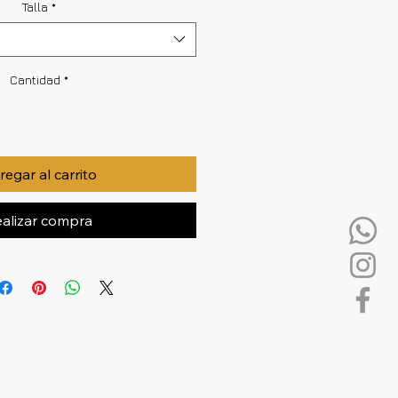
Talla
*
Cantidad
*
egar al carrito
alizar compra