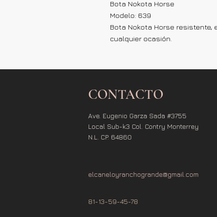
Bota Nokota Horse
Modelo: 639
Bota Nokota Horse resistente, e
cualquier ocasión.
CONTACTO
Ave. Eugenio Garza Sada #3755
Local Sub-k3 Col. Contry Monterrey
N.L. CP. 64860
elcaneloyranchogrande@gmail.com
81-13-59-45-78