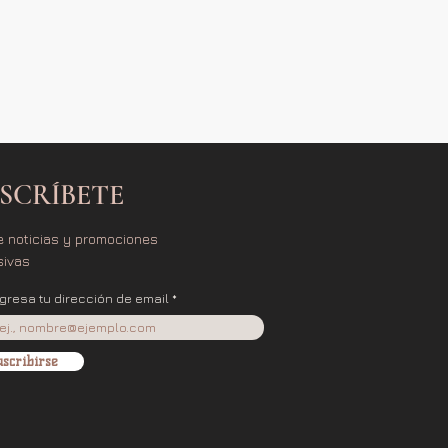
SCRÍBETE
e noticias y promociones
sivas
ngresa tu dirección de email
scribirse