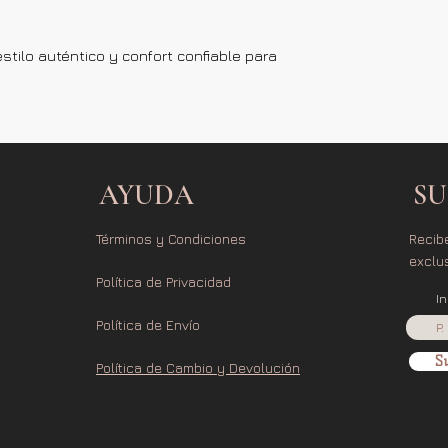
stilo auténtico y confort confiable para
AYUDA
SU
Términos y Condiciones
Recib
exclu
Política de Privacidad
I
Política de Envío
Su
Política de Cambio y Devolución