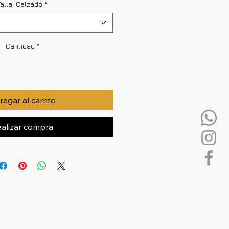
Talla-Calzado
*
Cantidad
*
egar al carrito
alizar compra