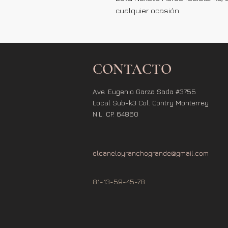
cualquier ocasión.
CONTACTO
Ave. Eugenio Garza Sada #3755
Local Sub-k3 Col. Contry Monterrey
N.L. CP. 64860
elcaneloyranchogrande@gmail.com
81-13-59-45-78