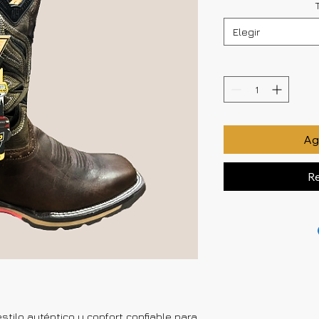
Elegir
Agr
Re
stilo auténtico y confort confiable para