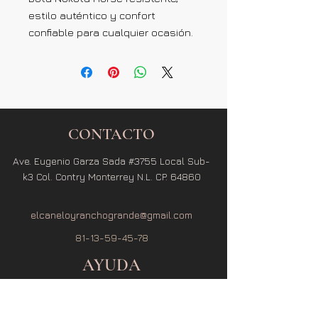
estilo auténtico y confort
confiable para cualquier ocasión.
CONTACTO
Ave. Eugenio Garza Sada #3755 Local Sub-
k3 Col. Contry Monterrey N.L. CP. 64860
elcaneloyranchogrande@gmail.com
81-13-59-45-78
AYUDA
Términos y Condiciones