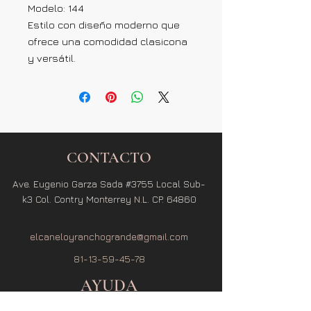
Modelo: 144
Estilo con diseño moderno que
ofrece una comodidad clasicona
y versátil.
CONTACTO
Ave. Eugenio Garza Sada #3755 Local Sub-
k3 Col. Contry Monterrey N.L. CP. 64860
elcaneloyranchogrande@gmail.com
81-13-59-45-78
AYUDA