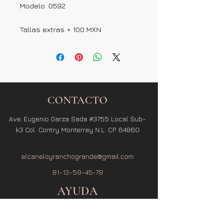
Modelo: 0592
Tallas extras + 100 MXN
CONTACTO
Ave. Eugenio Garza Sada #3755 Local Sub-
k3 Col. Contry Monterrey N.L. CP. 64860
elcaneloyranchogrande@gmail.com
81-13-59-45-78
AYUDA
Términos y Condiciones