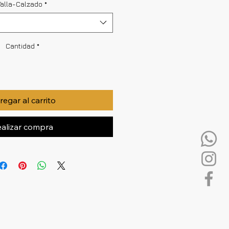
Talla-Calzado
*
Cantidad
*
egar al carrito
alizar compra