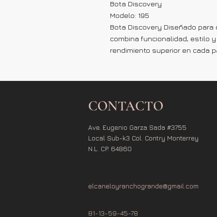
Bota Discovery
Modelo: 195
Bota Discovery Diseñado para c
combina funcionalidad, estilo 
rendimiento superior en cada 
CONTACTO
Ave. Eugenio Garza Sada #3755
Local Sub-k3 Col. Contry Monterrey
N.L. CP. 64860
elcaneloyranchogrande@gmail.com
81-13-59-45-78