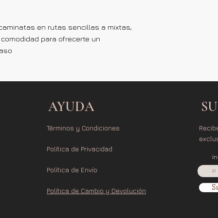
aminatas en rutas sencillas a mixtas,
y comodidad para ofrecerte un
paso
AYUDA
SU
Términos y Condiciones
Recib
exclu
Política de Privacidad
I
Política de Envío
Su
Política de Cambio y Devolución