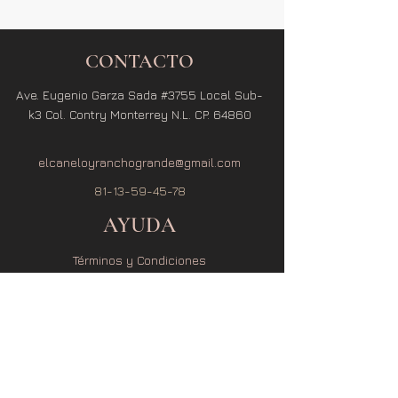
CONTACTO
Ave. Eugenio Garza Sada #3755 Local Sub-
k3 Col. Contry Monterrey N.L. CP. 64860
elcaneloyranchogrande@gmail.com
81-13-59-45-78
AYUDA
Términos y Condiciones
Política de Privacidad
Política de Envío
Política de Cambio y Devolución