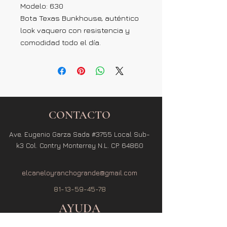
Modelo: 630
Bota Texas Bunkhouse, auténtico
look vaquero con resistencia y
comodidad todo el día.
CONTACTO
Ave. Eugenio Garza Sada #3755 Local Sub-
k3 Col. Contry Monterrey N.L. CP. 64860
elcaneloyranchogrande@gmail.com
81-13-59-45-78
AYUDA