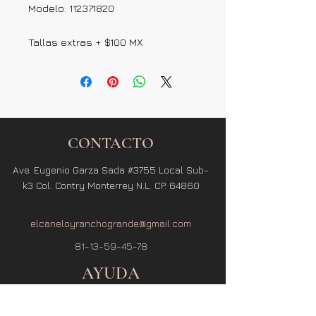
Modelo: 112371820
Tallas extras + $100 MX
CONTACTO
Ave. Eugenio Garza Sada #3755 Local Sub-
k3 Col. Contry Monterrey N.L. CP. 64860
elcaneloyranchogrande@gmail.com
81-13-59-45-78
AYUDA
Términos y Condiciones