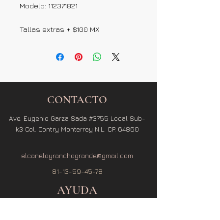
Modelo: 112371821
Tallas extras + $100 MX
CONTACTO
Ave. Eugenio Garza Sada #3755 Local Sub-
k3 Col. Contry Monterrey N.L. CP. 64860
elcaneloyranchogrande@gmail.com
81-13-59-45-78
AYUDA
Términos y Condiciones