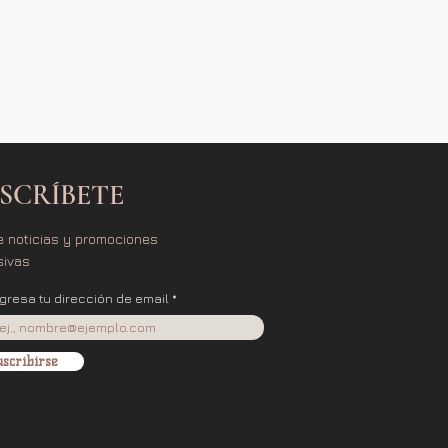
SCRÍBETE
e noticias y promociones
sivas
ngresa tu dirección de email
scribirse