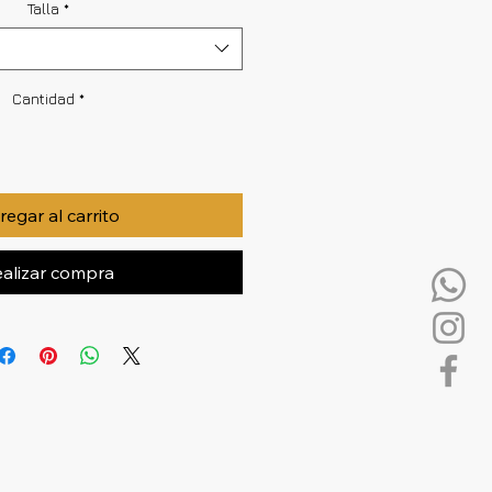
Talla
*
Cantidad
*
egar al carrito
alizar compra