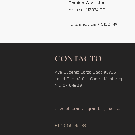
Camisa Wrangler
Modelo: 112374190
Tallas extras + $100 MX
CONTACTO
Ave. Eugenio Garza Sada #3755
Local Sub-k3 Col. Contry Monterrey
N.L. CP. 64860
elcaneloyranchogrande@gmail.com
81-13-59-45-78