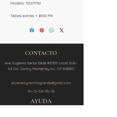
Modelo: 112371791
Tallas extras + $100 MX
CONTACTO
Ave. Eugenio Garza Sada #3755 Local Sub-
k3 Col. Contry Monterrey N.L. CP. 64860
elcaneloyranchogrande@gmail.com
81-13-59-45-78
AYUDA
Términos y Condiciones