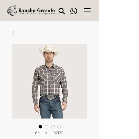
SKU: M-112371791