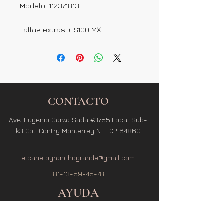
Modelo: 112371813
Tallas extras + $100 MX
CONTACTO
Ave. Eugenio Garza Sada #3755 Local Sub-
k3 Col. Contry Monterrey N.L. CP. 64860
elcaneloyranchogrande@gmail.com
81-13-59-45-78
AYUDA
Términos y Condiciones