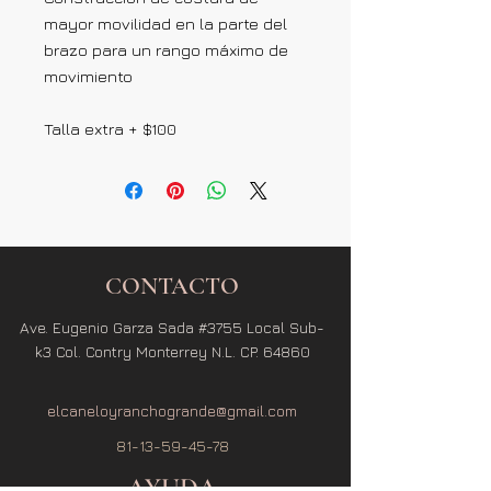
mayor movilidad en la parte del
brazo para un rango máximo de
movimiento
Talla extra + $100
CONTACTO
Ave. Eugenio Garza Sada #3755 Local Sub-
k3 Col. Contry Monterrey N.L. CP. 64860
elcaneloyranchogrande@gmail.com
81-13-59-45-78
AYUDA