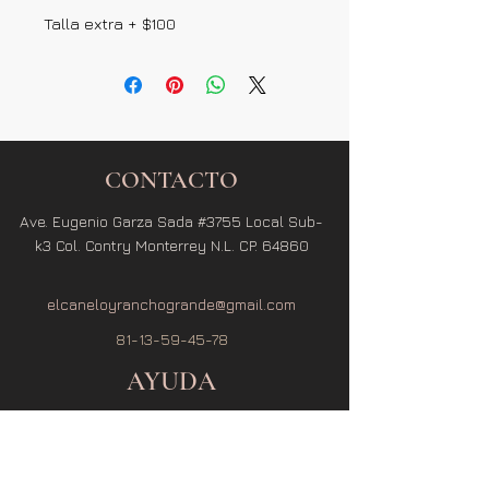
Talla extra + $100
CONTACTO
Ave. Eugenio Garza Sada #3755 Local Sub-
k3 Col. Contry Monterrey N.L. CP. 64860
elcaneloyranchogrande@gmail.com
81-13-59-45-78
AYUDA
Términos y Condiciones
Política de Privacidad