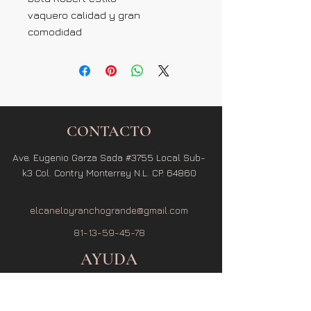
vaquero calidad y gran
comodidad
CONTACTO
Ave. Eugenio Garza Sada #3755 Local Sub-
k3 Col. Contry Monterrey N.L. CP. 64860
elcaneloyranchogrande@gmail.com
81-13-59-45-78
AYUDA
Términos y Condiciones