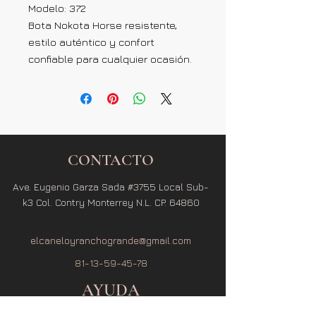
Modelo: 372
Bota Nokota Horse resistente,
estilo auténtico y confort
confiable para cualquier ocasión.
CONTACTO
Ave. Eugenio Garza Sada #3755 Local Sub-
k3 Col. Contry Monterrey N.L. CP. 64860
elcaneloyranchogrande@gmail.com
81-13-59-45-78
AYUDA