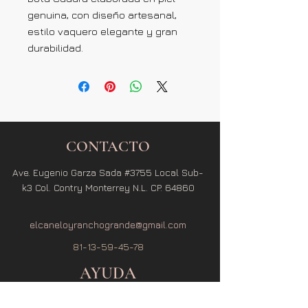
genuina, con diseño artesanal,
estilo vaquero elegante y gran
durabilidad.
CONTACTO
Ave. Eugenio Garza Sada #3755 Local Sub-
k3 Col. Contry Monterrey N.L. CP. 64860
elcaneloyranchogrande@gmail.com
81-13-59-45-78
AYUDA
Términos y Condiciones