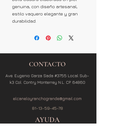
genuina, con diseño artesanal,
estilo vaquero elegante y gran
durabilidad.
CONTACTO
Ave. Eugenio Garza Sada #3755 Local Sub-
k3 Col. Contry Monterrey N.L. CP. 64860
elcaneloyranchogrande@gmail.com
81-13-59-45-78
AYUDA
Términos y Condiciones