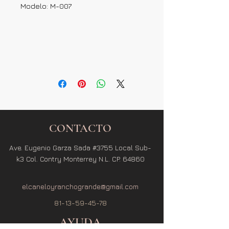
Modelo: M-007
CONTACTO
Ave. Eugenio Garza Sada #3755 Local Sub-
k3 Col. Contry Monterrey N.L. CP. 64860
elcaneloyranchogrande@gmail.com
81-13-59-45-78
AYUDA