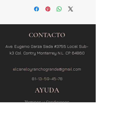
CONTACTO
Ave. Eugenio Garza Sada #3755 Local Sub-
k3 Col. Contry Monterrey N.L. CP. 64860
elcaneloyranchogrande@gmail.com
81-13-59-45-78
AYUDA
Términos y Condiciones
Política de Privacidad
Política de Envío