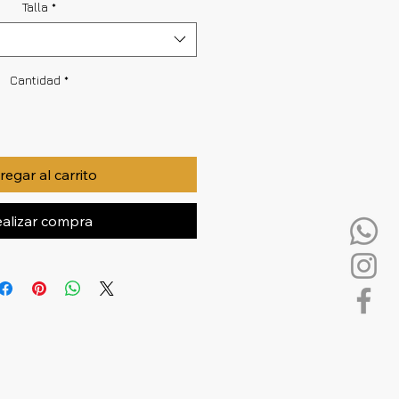
Talla
*
Cantidad
*
egar al carrito
alizar compra