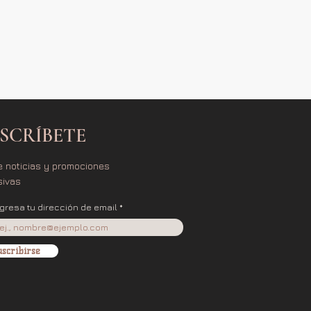
SCRÍBETE
e noticias y promociones
sivas
ngresa tu dirección de email
scribirse