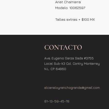
Ariat Chamarra
Modelo: 10062597
Tallas extras + $100 MX
CONTACTO
Ave. Eugenio Garza Sada #3755
Local Sub-k3 Col. Contry Monterrey
N.L. CP. 64860
elcaneloyranchogrande@gmail.com
81-13-59-45-78