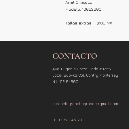
Ariat Chaleco
Modelo: 10062600
Tallas extras + $100 MX
CONTACTO
Ave. Eugenio Garza Sada #3755
Local Sub-k3 Col. Contry Monterrey
N.L. CP. 64860
elcaneloyranchogrande@gmail.com
81-13-59-45-78