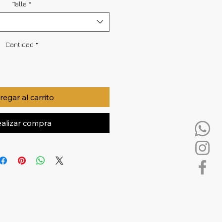
Talla
*
Cantidad
*
egar al carrito
alizar compra