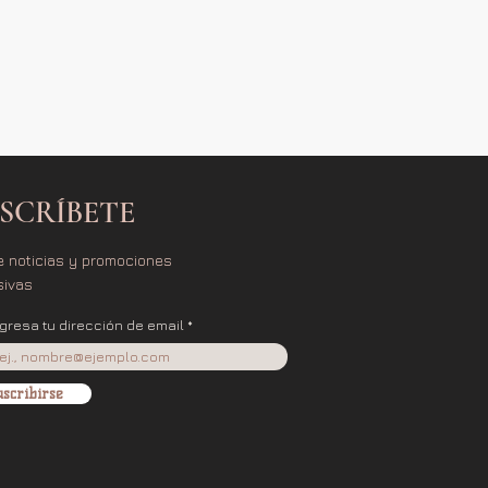
SCRÍBETE
e noticias y promociones
sivas
ngresa tu dirección de email
scribirse